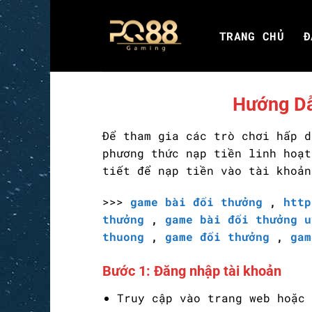
Chuyển
đến
TRANG CHỦ
Đ
nội
dung
Hướng Dẫ
Để tham gia các trò chơi hấp 
phương thức nạp tiền linh hoạt
tiết để nạp tiền vào tài khoản
>>>
game bài đổi thưởng
,
http
thưởng
,
game bài đổi thưởng u
thuong
,
game đổi thưởng
,
gam
Bước 1: Đăng nhập tài khoản
Truy cập vào trang web hoặc 