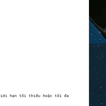
.
iới hạn tối thiểu hoặc tối đa