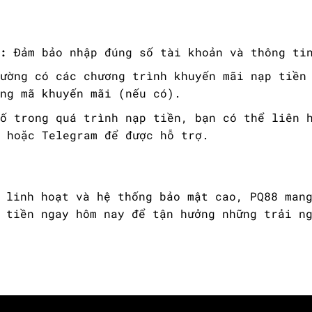
:
Đảm bảo nhập đúng số tài khoản và thông tin
ường có các chương trình khuyến mãi nạp tiền 
ng mã khuyến mãi (nếu có).
ố trong quá trình nạp tiền, bạn có thể liên h
 hoặc Telegram để được hỗ trợ.
 linh hoạt và hệ thống bảo mật cao, PQ88 man
 tiền ngay hôm nay để tận hưởng những trải n