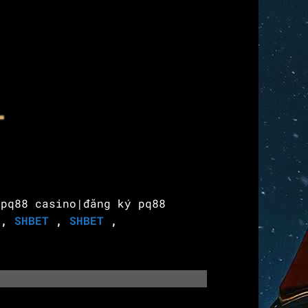
|pq88 casino|đăng ký pq88
,
SHBET
,
SHBET
,