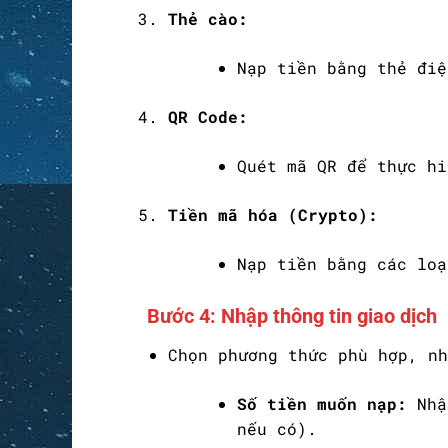
Thẻ cào:
Nạp tiền bằng thẻ điệ
QR Code:
Quét mã QR để thực hi
Tiền mã hóa (Crypto):
Nạp tiền bằng các loạ
Bước 4: Nhập thông tin giao dịch
Chọn phương thức phù hợp, nh
Số tiền muốn nạp:
Nhập
nếu có).