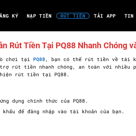
ĂNG KÝ
NẠP TIỀN
RÚT TIỀN
TẢI APP
TIN
n Rút Tiền Tại PQ88 Nhanh Chóng v
rò chơi tại
PQ88
, bạn có thể rút tiền về tài 
trợ rút tiền nhanh chóng, an toàn với nhiều 
hiện rút tiền tại PQ88.
ứng dụng chính thức của PQ88.
 khẩu để đăng nhập vào tài khoản của bạn.