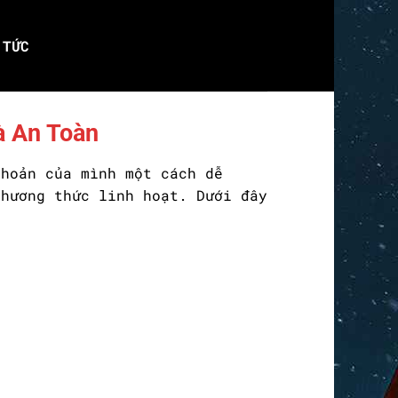
 TỨC
à An Toàn
khoản của mình một cách dễ
phương thức linh hoạt. Dưới đây