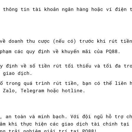
 thông tin tài khoản ngân hàng hoặc ví điện t
về doanh thu cược (nếu có) trước khi rút tiề
phạm các quy định về khuyến mãi của PQ88.
y định về số tiền rút tối thiểu và tối đa tro
 giao dịch.
ố trong quá trình rút tiền, bạn có thể liên h
 Zalo, Telegram hoặc hotline.
, an toàn và minh bạch. Với đội ngũ hỗ trợ c
âm khi thực hiện các giao dịch tài chính tại
ng trải nghiệm giải trí tại PQ88!