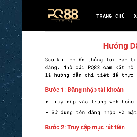
Chuyển
đến
TRANG CHỦ
Đ
nội
dung
Hướng Dẫ
Sau khi chiến thắng tại các t
dàng. Nhà cái PQ88 cam kết hỗ 
là hướng dẫn chi tiết để thực 
Bước 1: Đăng nhập tài khoản
Truy cập vào trang web hoặc 
Sử dụng tên đăng nhập và mật
Bước 2: Truy cập mục rút tiền