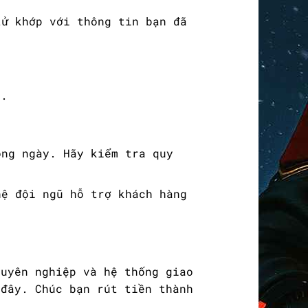
ử khớp với thông tin bạn đã
n.
ng ngày. Hãy kiểm tra quy
ệ đội ngũ hỗ trợ khách hàng
huyên nghiệp và hệ thống giao
 đây. Chúc bạn rút tiền thành