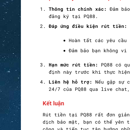
Thông tin chính xác:
Đảm bảo
đăng ký tại PQ88.
Đáp ứng điều kiện rút tiền:
Hoàn tất các yêu cầu 
Đảm bảo bạn không vi 
Hạn mức rút tiền:
PQ88 có qu
định này trước khi thực hiện
Liên hệ hỗ trợ:
Nếu gặp sự c
24/7 của PQ88 qua live chat,
Kết luận
Rút tiền tại PQ88 rất đơn giản
dịch bảo mật, bạn có thể yên t
công và tiếp tục tận hưởng nhữ