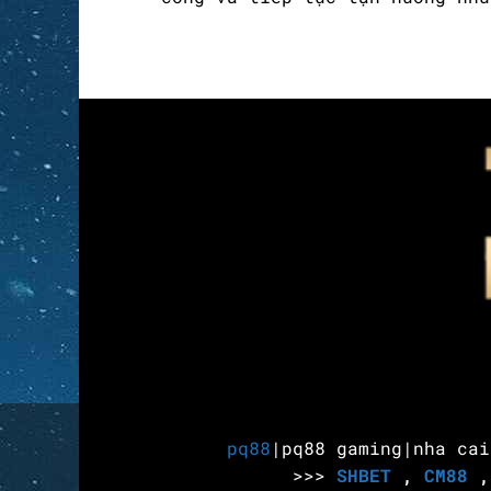
pq88
|pq88 gaming|nha cai
>>>
SHBET
,
CM88