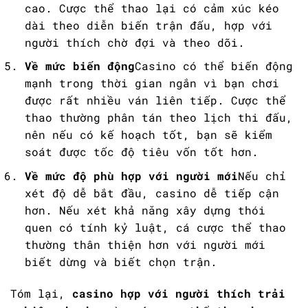
cao. Cược thể thao lại có cảm xúc kéo
dài theo diễn biến trận đấu, hợp với
người thích chờ đợi và theo dõi.
Về mức biến động
Casino có thể biến động
mạnh trong thời gian ngắn vì bạn chơi
được rất nhiều ván liên tiếp. Cược thể
thao thường phân tán theo lịch thi đấu,
nên nếu có kế hoạch tốt, bạn sẽ kiểm
soát được tốc độ tiêu vốn tốt hơn.
Về mức độ phù hợp với người mới
Nếu chỉ
xét độ dễ bắt đầu, casino dễ tiếp cận
hơn. Nếu xét khả năng xây dựng thói
quen có tính kỷ luật, cá cược thể thao
thường thân thiện hơn với người mới
biết dừng và biết chọn trận.
Tóm lại,
casino hợp với người thích trải