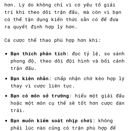
hơn. Lý do không chỉ vì có yếu tố giải
trí khi theo dõi trận đấu, mà còn vì bạn
có thể tận dụng kiến thức sẵn có để đưa
ra quyết định hợp lý hơn.
Cá cược thể thao phù hợp hơn khi:
Bạn thích phân tích
: đọc tỷ lệ, so sánh
phong độ, theo dõi đội hình và bối cảnh
trận đấu.
Bạn kiên nhẫn
: chấp nhận chờ kèo hợp lý
thay vì cược liên tục.
Bạn có môn sở trường
: hiểu một giải đấu
hoặc một môn cụ thể sẽ tốt hơn cược dàn
trải.
Bạn muốn kiểm soát nhịp chơi
: không
phải lúc nào cũng có trận phù hợp để