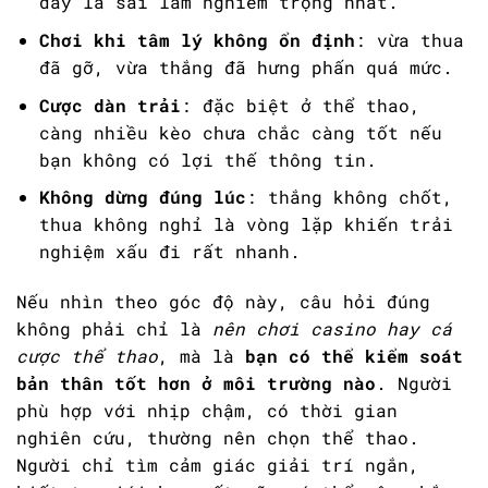
đây là sai lầm nghiêm trọng nhất.
Chơi khi tâm lý không ổn định
: vừa thua
đã gỡ, vừa thắng đã hưng phấn quá mức.
Cược dàn trải
: đặc biệt ở thể thao,
càng nhiều kèo chưa chắc càng tốt nếu
bạn không có lợi thế thông tin.
Không dừng đúng lúc
: thắng không chốt,
thua không nghỉ là vòng lặp khiến trải
nghiệm xấu đi rất nhanh.
Nếu nhìn theo góc độ này, câu hỏi đúng
không phải chỉ là
nên chơi casino hay cá
cược thể thao
, mà là
bạn có thể kiểm soát
bản thân tốt hơn ở môi trường nào
. Người
phù hợp với nhịp chậm, có thời gian
nghiên cứu, thường nên chọn thể thao.
Người chỉ tìm cảm giác giải trí ngắn,