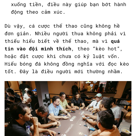
xuống tiền, điều này giúp bạn bớt hành
động theo cảm xúc.
Dù vậy, cá cược thể thao cũng không hề
đơn giản. Nhiều người thua không phải vì
thiếu hiểu biết về thể thao, mà vì
quá
tin vào đội mình thích
, theo “kèo hot”,
hoặc đặt cược khi chưa có kỷ luật vốn.
Hiểu bóng đá không đồng nghĩa với đọc kèo
tốt. Đây là điều người mới thường nhầm.