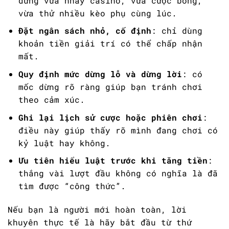
đừng vừa nhảy casino, vừa cược bóng,
vừa thử nhiều kèo phụ cùng lúc.
Đặt ngân sách nhỏ, cố định
: chỉ dùng
khoản tiền giải trí có thể chấp nhận
mất.
Quy định mức dừng lỗ và dừng lời
: có
mốc dừng rõ ràng giúp bạn tránh chơi
theo cảm xúc.
Ghi lại lịch sử cược hoặc phiên chơi
:
điều này giúp thấy rõ mình đang chơi có
kỷ luật hay không.
Ưu tiên hiểu luật trước khi tăng tiền
:
thắng vài lượt đầu không có nghĩa là đã
tìm được “công thức”.
Nếu bạn là người mới hoàn toàn, lời
khuyên thực tế là hãy bắt đầu từ thứ