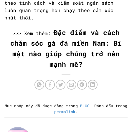
theo tính cách và kiểm soát ngân sách
luôn quan trọng hơn chạy theo cảm xúc
nhất thời.
Đặc điểm và cách
>>> Xem thêm:
chăm sóc gà đá miền Nam: Bí
mật nào giúp chúng trở nên
mạnh mẽ?
Mục nhập này đã được đăng trong
BLOG
. Đánh dấu trang
permalink
.