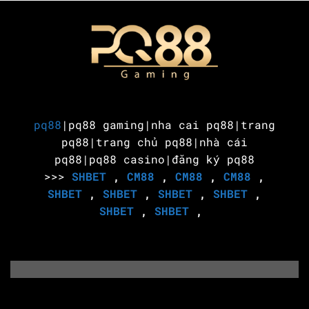
pq88
|pq88 gaming|nha cai pq88|trang
pq88|trang chủ pq88|nhà cái
pq88|pq88 casino|đăng ký pq88
>>>
SHBET
,
CM88
,
CM88
,
CM88
,
SHBET
,
SHBET
,
SHBET
,
SHBET
,
SHBET
,
SHBET
,