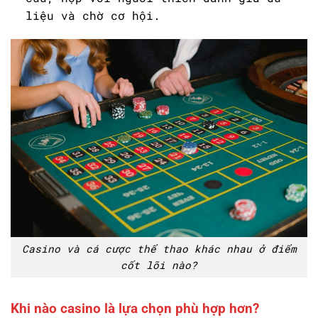
liệu và chờ cơ hội.
Casino và cá cược thể thao khác nhau ở điểm
cốt lõi nào?
Khi nào casino là lựa chọn phù hợp hơn?