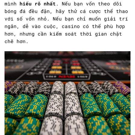
mình
hiểu rõ nhất
. Nếu bạn vốn theo dõi
bóng đá đều đặn, hãy thử cá cược thể thao
với số vốn nhỏ. Nếu bạn chỉ muốn giải trí
ngắn, dễ vào cuộc, casino có thể phù hợp
hơn, nhưng cần kiểm soát thời gian chặt
chẽ hơn.