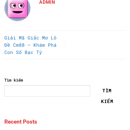
ADMIN
Giải Mã Giấc Mơ Lô
Đề Cm88 – Khám Phá
Con Số Bạc Tỷ
Tìm kiếm
TÌM
KIẾM
Recent Posts