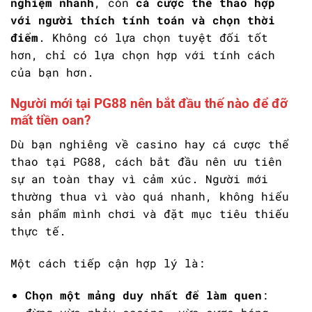
nghiệm nhanh
, còn
cá cược thể thao hợp
với người thích tính toán và chọn thời
điểm
. Không có lựa chọn tuyệt đối tốt
hơn, chỉ có lựa chọn hợp với tính cách
của bạn hơn.
Người mới tại PG88 nên bắt đầu thế nào để đỡ
mất tiền oan?
Dù bạn nghiêng về casino hay cá cược thể
thao tại PG88, cách bắt đầu nên ưu tiên
sự an toàn thay vì cảm xúc. Người mới
thường thua vì vào quá nhanh, không hiểu
sản phẩm mình chơi và đặt mục tiêu thiếu
thực tế.
Một cách tiếp cận hợp lý là:
Chọn một mảng duy nhất để làm quen
: