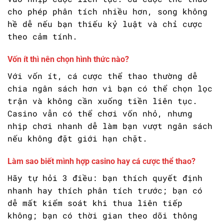
cho phép phân tích nhiều hơn, song không
hề dễ nếu bạn thiếu kỷ luật và chỉ cược
theo cảm tính.
Vốn ít thì nên chọn hình thức nào?
Với vốn ít, cá cược thể thao thường dễ
chia ngân sách hơn vì bạn có thể chọn lọc
trận và không cần xuống tiền liên tục.
Casino vẫn có thể chơi vốn nhỏ, nhưng
nhịp chơi nhanh dễ làm bạn vượt ngân sách
nếu không đặt giới hạn chặt.
Làm sao biết mình hợp casino hay cá cược thể thao?
Hãy tự hỏi 3 điều: bạn thích quyết định
nhanh hay thích phân tích trước; bạn có
dễ mất kiểm soát khi thua liên tiếp
không; bạn có thời gian theo dõi thông