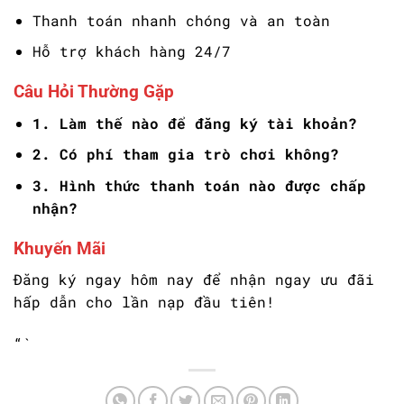
Thanh toán nhanh chóng và an toàn
Hỗ trợ khách hàng 24/7
Câu Hỏi Thường Gặp
1. Làm thế nào để đăng ký tài khoản?
2. Có phí tham gia trò chơi không?
3. Hình thức thanh toán nào được chấp
nhận?
Khuyến Mãi
Đăng ký ngay hôm nay để nhận ngay ưu đãi
hấp dẫn cho lần nạp đầu tiên!
“`