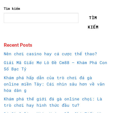
Tìm kiếm
TÌM
KIẾM
Recent Posts
Nên chơi casino hay cá cược thể thao?
Giải Mã Giấc Mơ Lô Đề Cm88 – Khám Phá Con
Số Bạc Tỷ
Khám phá hấp dẫn của trò chơi đá gà
online miền Tây: Cái nhìn sâu hơn về văn
hóa dân g
Khám phá thế giới đá gà online chọi: Là
trò chơi hay hình thức đầu tư?