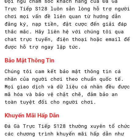
Đội ngũ chăm sóc khách hàng của Đá Gà
Trực Tiếp S128 luôn sẵn lòng hỗ trợ người
chơi mọi vấn đề liên quan từ hướng dẫn
đăng ký, nạp tiền, đặt cược đến giải đáp
thắc mắc. Hãy liên hệ với chúng tôi qua
chat trực tuyến, điện thoại hoặc email để
được hỗ trợ ngay lập tức.
Bảo Mật Thông Tin
Chúng tôi cam kết bảo mật thông tin cá
nhân của người chơi theo chuẩn quốc tế.
Mọi giao dịch và dữ liệu cá nhân đều được
mã hóa và bảo vệ chặt chẽ, đảm bảo an
toàn tuyệt đối cho người chơi.
Khuyến Mãi Hấp Dẫn
Đá Gà Trực Tiếp S128 thường xuyên tổ chức
các chương trình khuyến mãi hấp dẫn như