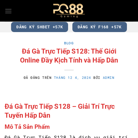
Chuyển
đến
nội
dung
ĐĂNG KÝ SHBET +57K
ĐĂNG KÝ F168 +57K
BLOG
Đá Gà Trực Tiếp S128: Thế Giới
Online Đầy Kịch Tính và Hấp Dẫn
ĐÃ ĐĂNG TRÊN
THÁNG 12 4, 2024
BỞI
ADMIN
Đá Gà Trực Tiếp S128 – Giải Trí Trực
Tuyến Hấp Dẫn
Mô Tả Sản Phẩm
Đá Gà Trực Tiếp S128 là dịch vụ giải trí