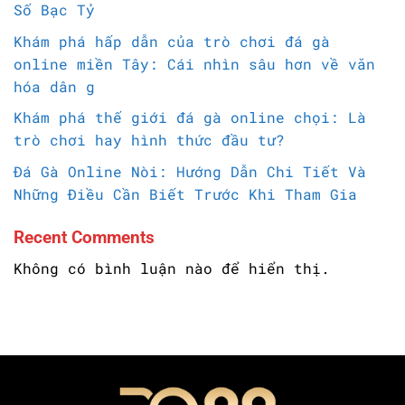
Số Bạc Tỷ
Khám phá hấp dẫn của trò chơi đá gà
online miền Tây: Cái nhìn sâu hơn về văn
hóa dân g
Khám phá thế giới đá gà online chọi: Là
trò chơi hay hình thức đầu tư?
Đá Gà Online Nòi: Hướng Dẫn Chi Tiết Và
Những Điều Cần Biết Trước Khi Tham Gia
Recent Comments
Không có bình luận nào để hiển thị.