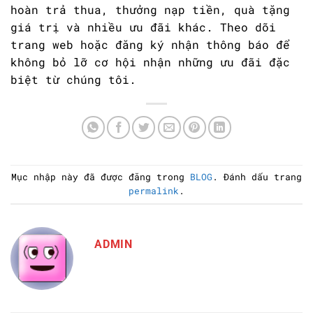
hoàn trả thua, thưởng nạp tiền, quà tặng
giá trị và nhiều ưu đãi khác. Theo dõi
trang web hoặc đăng ký nhận thông báo để
không bỏ lỡ cơ hội nhận những ưu đãi đặc
biệt từ chúng tôi.
Mục nhập này đã được đăng trong
BLOG
. Đánh dấu trang
permalink
.
ADMIN