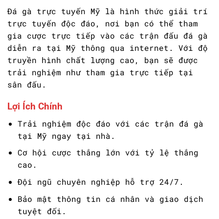
Đá gà trực tuyến Mỹ là hình thức giải trí
trực tuyến độc đáo, nơi bạn có thể tham
gia cược trực tiếp vào các trận đấu đá gà
diễn ra tại Mỹ thông qua internet. Với độ
truyền hình chất lượng cao, bạn sẽ được
trải nghiệm như tham gia trực tiếp tại
sân đấu.
Lợi Ích Chính
Trải nghiệm độc đáo với các trận đá gà
tại Mỹ ngay tại nhà.
Cơ hội cược thắng lớn với tỷ lệ thắng
cao.
Đội ngũ chuyên nghiệp hỗ trợ 24/7.
Bảo mật thông tin cá nhân và giao dịch
tuyệt đối.